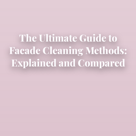
The Ultimate Guide to
Facade Cleaning Methods:
Explained and Compared